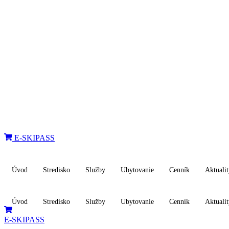
Preskočiť
na
obsah
E-SKIPASS
Úvod
Stredisko
Služby
Ubytovanie
Cenník
Aktuali
Úvod
Stredisko
Služby
Ubytovanie
Cenník
Aktuali
E-SKIPASS