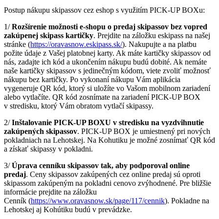
Postup nákupu skipassov cez eshop s využitím PICK-UP BOXu:
1/
Rozšírenie možnosti e-shopu o predaj skipassov bez vopred
zakúpenej skipass kartičky
. Prejdite na záložku eskipass na našej
stránke (
https://oravasnow.eskipass.sk/
). Nakupujte a na platbu
požite údaje z Vašej platobnej karty. Ak máte kartičky skipassov od
nás, zadajte ich kód a ukončením nákupu budú dobité. Ak nemáte
naše kartičky skipassov s jedinečným kódom, viete zvoliť možnosť
nákupu bez kartičky. Po vykonaní nákupu Vám aplikácia
vygeneruje QR kód, ktorý si uložíte vo Vašom mobilnom zariadení
alebo vytlačíte. QR kód zosnímate na zariadení PICK-UP BOX
v stredisku, ktorý Vám obratom vytlačí skipassy.
2/
Inštalovanie PICK-UP BOXU v stredisku na vyzdvihnutie
zakúpených skipassov
. PICK-UP BOX je umiestnený pri nových
pokladniach na Lehotskej. Na Kohutiku je možné zosnímať QR kód
a získať skipassy v pokladni.
3/
Úprava cenníku skipassov tak, aby podporoval online
predaj
. Ceny skipassov zakúpených cez online predaj sú oproti
skipassom zakúpeným na pokladni cenovo zvýhodnené. Pre bližšie
informácie prejdite na záložku
Cenník (
https://www.oravasnow.sk/page/117/cennik
). Pokladne na
Lehotskej aj Kohútiku budú v prevádzke.