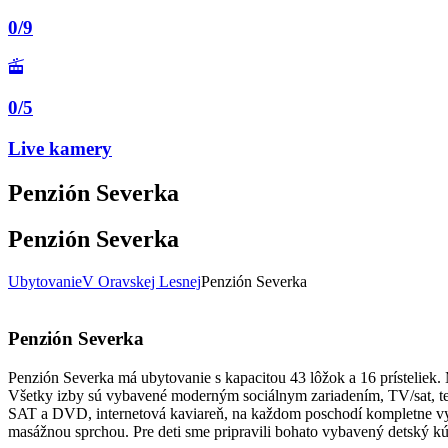
0/9
0/5
Live kamery
Penzión Severka
Penzión Severka
Ubytovanie
V Oravskej Lesnej
Penzión Severka
Penzión Severka
Penzión Severka má ubytovanie s kapacitou 43 lôžok a 16 prísteliek.
Všetky izby sú vybavené moderným sociálnym zariadením, TV/sat, tele
SAT a DVD, internetová kaviareň, na každom poschodí kompletne vyb
masážnou sprchou. Pre deti sme pripravili bohato vybavený detský kútik