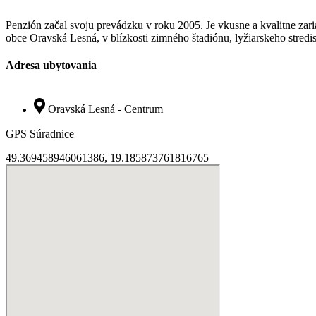
Penzión začal svoju prevádzku v roku 2005. Je vkusne a kvalitne zar
obce Oravská Lesná, v blízkosti zimného štadiónu, lyžiarskeho stredis
Adresa ubytovania
Oravská Lesná - Centrum
GPS Súradnice
49.369458946061386, 19.185873761816765