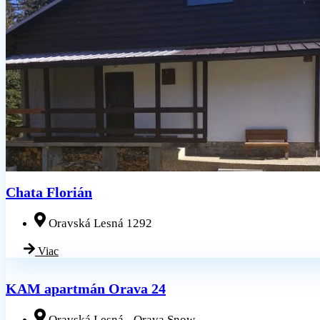
Chata Florián
Oravská Lesná 1292
Viac
KAM apartmán Orava 24
Oravská Lesná - Orava Snow