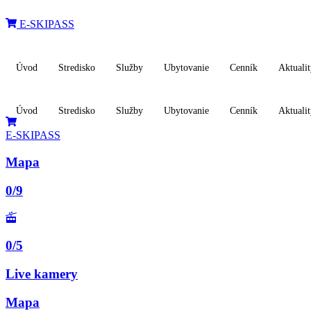
Preskočiť
na
E-SKIPASS
obsah
Úvod
Stredisko
Služby
Ubytovanie
Cenník
Aktuali
Úvod
Stredisko
Služby
Ubytovanie
Cenník
Aktuali
E-SKIPASS
Mapa
0/9
0/5
Live kamery
Mapa