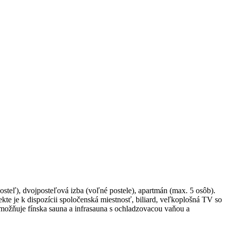
steľ), dvojposteľová izba (voľné postele), apartmán (max. 5 osôb).
te je k dispozícii spoločenská miestnosť, biliard, veľkoplošná TV so
ožňuje fínska sauna a infrasauna s ochladzovacou vaňou a