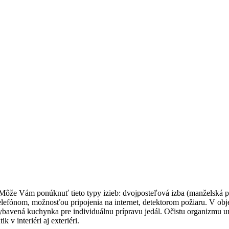
 Môže Vám ponúknuť tieto typy izieb: dvojposteľová izba (manželská po
fónom, možnosťou pripojenia na internet, detektorom požiaru. V objek
avená kuchynka pre individuálnu prípravu jedál. Očistu organizmu um
 v interiéri aj exteriéri.